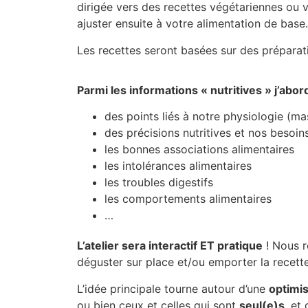
dirigée vers des recettes végétariennes ou
ajuster ensuite à votre alimentation de base.
Les recettes seront basées sur des préparat
Parmi les informations « nutritives » j’abor
des points liés à notre physiologie (mas
des précisions nutritives et nos besoin
les bonnes associations alimentaires
les intolérances alimentaires
les troubles digestifs
les comportements alimentaires
…
L’atelier sera interactif ET pratique
! Nous r
déguster sur place et/ou emporter la recette
L’idée principale tourne autour d’une
optimis
ou bien ceux et celles qui sont
seul(e)s
et q