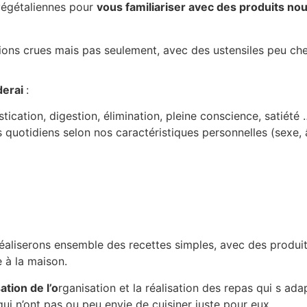
 végétaliennes pour
vous familiariser avec des produits no
ions crues mais pas seulement, avec des ustensiles peu ch
derai
:
tication, digestion, élimination, pleine conscience, satiété 
s quotidiens selon nos caractéristiques personnelles (sexe, 
éaliserons ensemble des recettes simples, avec des produit
 à la maison.
ation de l’o
rganisation et la réalisation des repas qui s ad
ui n’ont pas ou peu envie de cuisiner juste pour eux.