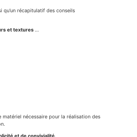
i qu’un récapitulatif des conseils
urs et textures
…
le matériel nécessaire pour la réalisation des
on.
cité et de convivialité.