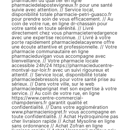
pharmacien du quartier en ligne
pharmaciedelapostevigneux.fr
pour une santé
suivie avec attention. // Service local,
disponibilité totale
pharmacie-petri-guasco.fr
pour prendre soin de vous efficacement. // Au
coin de votre rue, en ligne
dr-chassain
pour
votre santé en toute sérénité. // Livré
directement chez vous
pharmacieterredargence
avec une expertise reconnue. // Livré à votre
porte rapidement
pharmaciedelacayenne
offre
une écoute attentive et professionnelle. // Votre
pharmacie communautaire en ligne
pharmacieduvigan
vous accompagne avec
bienveillance. // Votre pharmacie locale
accessible 24h/24
https://pharmacieducentre-
montval-sur-loir.fr
avec un suivi rigoureux et
attentif. // Service local, disponibilité totale
pharmaciedebressols
pour votre santé prise au
sérieux. // Dans votre ville, sur le web
pharmaciedeperignat
met son expertise à votre
service. // Au coin de votre rue, en ligne
https://www.centre-commercial-
champdeniers.fr
garantit qualité et
confidentialité. // Dans votre agglomération
www.pharmacieniogret.fr
vous accompagne en
toute confidentialité. //
Achat Hydroquinone pas
cher livraison rapide
//
Achat Mysoline en ligne
sans ordonnance
//
Achat Zofran en ligne