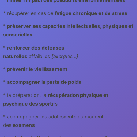
*
l
imiter l’impact
des
pollutions environnementales
* récupérer en cas de
fatigue chronique et de stress
*
préserver ses capacités intellectuelles, physiques et
sensorielles
*
renforcer des défenses
naturelles
affaiblies
[allergies…]
*
prévenir le vieillissement
*
accompagner la perte de poids
* la préparation, la
récupération physique et
psychique des sportifs
* accompagner les adolescents au moment
des
examens