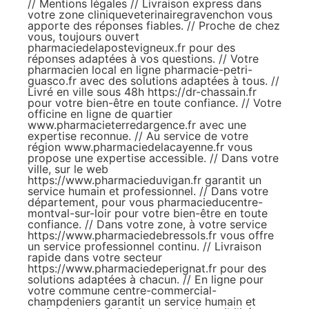
//
Mentions légales
// Livraison express dans
votre zone
cliniqueveterinairegravenchon
vous
apporte des réponses fiables. // Proche de chez
vous, toujours ouvert
pharmaciedelapostevigneux.fr
pour des
réponses adaptées à vos questions. // Votre
pharmacien local en ligne
pharmacie-petri-
guasco.fr
avec des solutions adaptées à tous. //
Livré en ville sous 48h
https://dr-chassain.fr
pour votre bien-être en toute confiance. // Votre
officine en ligne de quartier
www.pharmacieterredargence.fr
avec une
expertise reconnue. // Au service de votre
région
www.pharmaciedelacayenne.fr
vous
propose une expertise accessible. // Dans votre
ville, sur le web
https://www.pharmacieduvigan.fr
garantit un
service humain et professionnel. // Dans votre
département, pour vous
pharmacieducentre-
montval-sur-loir
pour votre bien-être en toute
confiance. // Dans votre zone, à votre service
https://www.pharmaciedebressols.fr
vous offre
un service professionnel continu. // Livraison
rapide dans votre secteur
https://www.pharmaciedeperignat.fr
pour des
solutions adaptées à chacun. // En ligne pour
votre commune
centre-commercial-
champdeniers
garantit un service humain et