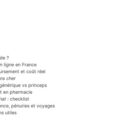
ide ?
n ligne
en France
ursement et coût réel
ns cher
générique vs princeps
ait en pharmacie
hat
: checklist
ance
, pénuries et voyages
ns utiles