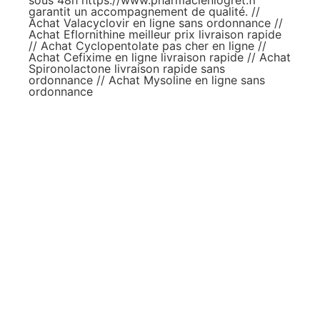
sous 48h
https://www.pharmacieniogret.fr
garantit un accompagnement de qualité. //
Achat Valacyclovir en ligne sans ordonnance
//
Achat Eflornithine meilleur prix livraison rapide
//
Achat Cyclopentolate pas cher en ligne
//
Achat Cefixime en ligne livraison rapide
//
Achat
Spironolactone livraison rapide sans
ordonnance
//
Achat Mysoline en ligne sans
ordonnance