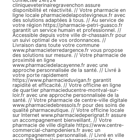
connectée 24h/24
cliniqueveterinairegravenchon
assure
disponibilité et réactivité. // Votre pharmacie en
ligne locale
pharmaciedelapostevigneux.fr
avec
des solutions adaptées à tous. // Au service de
votre région
https://pharmacie-petri-guasco.fr
garantit un service humain et professionnel. //
Accessible depuis votre ville
dr-chassain.fr
pour
un suivi optimal de vos ordonnances. //
Livraison dans toute votre commune
www.pharmacieterredargence.fr
vous propose
des solutions sur mesure. // Votre pharmacie de
proximité en ligne
www.pharmaciedelacayenne.fr
avec une
approche personnalisée de la santé. // Livré à
votre porte rapidement
https://www.pharmacieduvigan.fr
garantit
rapidité et efficacité. // Votre officine en ligne
de quartier
pharmacieducentre-montval-sur-
loir.fr
avec une approche personnalisée de la
santé. // Votre pharmacie de centre-ville digitale
www.pharmaciedebressols.fr
pour des soins de
qualité pharmaceutique. // Votre officine locale
sur Internet
www.pharmaciedeperignat.fr
assure
un accompagnement bienveillant. // Votre
pharmacie de ville digitale
https://www.centre-
commercial-champdeniers.fr
avec un
accompagnement personnalisé. // Livré en ville