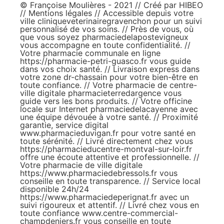
© Françoise Moulières - 2021 // Créé par
HIBEO
//
Mentions légales
// Accessible depuis votre
ville
cliniqueveterinairegravenchon
pour un suivi
personnalisé de vos soins. // Près de vous, où
que vous soyez
pharmaciedelapostevigneux
vous accompagne en toute confidentialité. //
Votre pharmacie communale en ligne
https://pharmacie-petri-guasco.fr
vous guide
dans vos choix santé. // Livraison express dans
votre zone
dr-chassain
pour votre bien-être en
toute confiance. // Votre pharmacie de centre-
ville digitale
pharmacieterredargence
vous
guide vers les bons produits. // Votre officine
locale sur Internet
pharmaciedelacayenne
avec
une équipe dévouée à votre santé. // Proximité
garantie, service digital
www.pharmacieduvigan.fr
pour votre santé en
toute sérénité. // Livré directement chez vous
https://pharmacieducentre-montval-sur-loir.fr
offre une écoute attentive et professionnelle. //
Votre pharmacie de ville digitale
https://www.pharmaciedebressols.fr
vous
conseille en toute transparence. // Service local
disponible 24h/24
https://www.pharmaciedeperignat.fr
avec un
suivi rigoureux et attentif. // Livré chez vous en
toute confiance
www.centre-commercial-
champdeniers.fr
vous conseille en toute