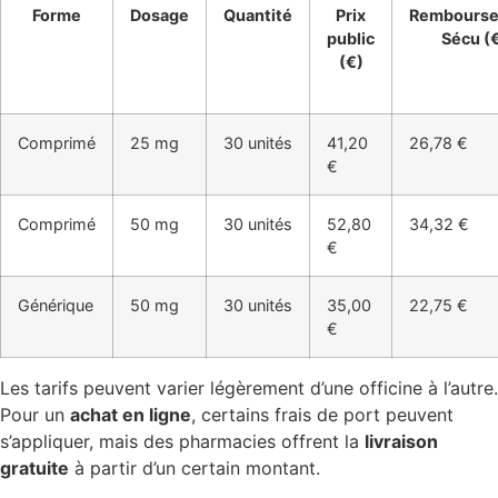
Forme
Dosage
Quantité
Prix
Rembours
public
Sécu (
(€)
Comprimé
25 mg
30 unités
41,20
26,78 €
€
Comprimé
50 mg
30 unités
52,80
34,32 €
€
Générique
50 mg
30 unités
35,00
22,75 €
€
Les tarifs peuvent varier légèrement d’une officine à l’autre.
Pour un
achat en ligne
, certains frais de port peuvent
s’appliquer, mais des pharmacies offrent la
livraison
gratuite
à partir d’un certain montant.