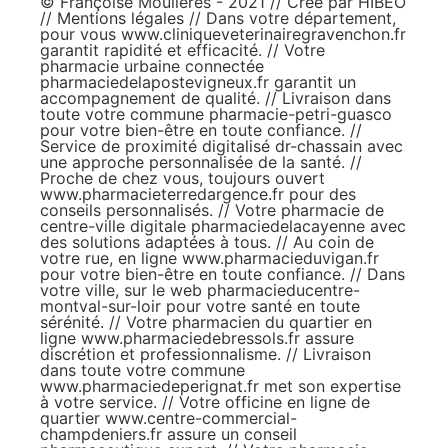
© Françoise Moulières - 2021 // Créé par
HIBEO
//
Mentions légales
// Dans votre département,
pour vous
www.cliniqueveterinairegravenchon.fr
garantit rapidité et efficacité. // Votre
pharmacie urbaine connectée
pharmaciedelapostevigneux.fr
garantit un
accompagnement de qualité. // Livraison dans
toute votre commune
pharmacie-petri-guasco
pour votre bien-être en toute confiance. //
Service de proximité digitalisé
dr-chassain
avec
une approche personnalisée de la santé. //
Proche de chez vous, toujours ouvert
www.pharmacieterredargence.fr
pour des
conseils personnalisés. // Votre pharmacie de
centre-ville digitale
pharmaciedelacayenne
avec
des solutions adaptées à tous. // Au coin de
votre rue, en ligne
www.pharmacieduvigan.fr
pour votre bien-être en toute confiance. // Dans
votre ville, sur le web
pharmacieducentre-
montval-sur-loir
pour votre santé en toute
sérénité. // Votre pharmacien du quartier en
ligne
www.pharmaciedebressols.fr
assure
discrétion et professionnalisme. // Livraison
dans toute votre commune
www.pharmaciedeperignat.fr
met son expertise
à votre service. // Votre officine en ligne de
quartier
www.centre-commercial-
champdeniers.fr
assure un conseil