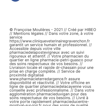
© Françoise Moulières - 2021 // Créé par
HIBEO
//
Mentions légales
// Dans votre zone, à votre
service
https://www.cliniqueveterinairegravenchon.fr
garantit un service humain et professionnel. //
Accessible depuis votre ville
pharmaciedelapostevigneux
avec un suivi
rigoureux et attentif. // Votre pharmacien du
quartier en ligne
pharmacie-petri-guasco
pour
des soins respectueux de vos besoins. //
Livraison locale et rapide
dr-chassain
pour une
prise en charge complète. // Service de
proximité digitalisé
www.pharmacieterredargence.fr
assure
disponibilité et réactivité. // Votre officine en
ligne de quartier
pharmaciedelacayenne
vous
conseille avec professionnalisme. // Dans votre
agglomération
pharmacieduvigan
pour des
soins respectueux de vos besoins. // Livré à
votre porte rapidement
pharmacieducentre-
montval-sur-loir.fr
pour des soins de qualité