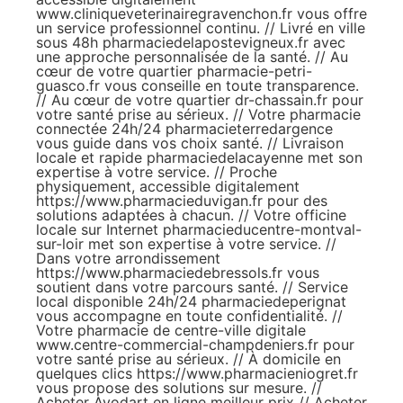
www.cliniqueveterinairegravenchon.fr
vous offre
un service professionnel continu. // Livré en ville
sous 48h
pharmaciedelapostevigneux.fr
avec
une approche personnalisée de la santé. // Au
cœur de votre quartier
pharmacie-petri-
guasco.fr
vous conseille en toute transparence.
// Au cœur de votre quartier
dr-chassain.fr
pour
votre santé prise au sérieux. // Votre pharmacie
connectée 24h/24
pharmacieterredargence
vous guide dans vos choix santé. // Livraison
locale et rapide
pharmaciedelacayenne
met son
expertise à votre service. // Proche
physiquement, accessible digitalement
https://www.pharmacieduvigan.fr
pour des
solutions adaptées à chacun. // Votre officine
locale sur Internet
pharmacieducentre-montval-
sur-loir
met son expertise à votre service. //
Dans votre arrondissement
https://www.pharmaciedebressols.fr
vous
soutient dans votre parcours santé. // Service
local disponible 24h/24
pharmaciedeperignat
vous accompagne en toute confidentialité. //
Votre pharmacie de centre-ville digitale
www.centre-commercial-champdeniers.fr
pour
votre santé prise au sérieux. // À domicile en
quelques clics
https://www.pharmacieniogret.fr
vous propose des solutions sur mesure. //
Acheter Avodart en ligne meilleur prix
//
Acheter