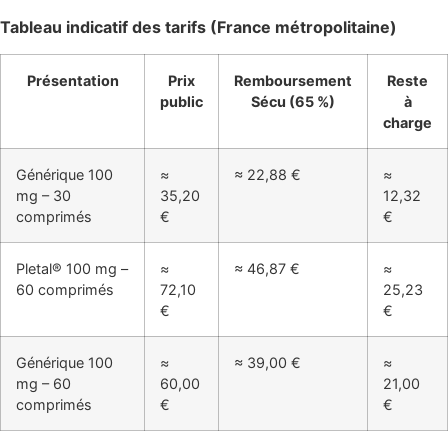
Tableau indicatif des tarifs (France métropolitaine)
Présentation
Prix
Remboursement
Reste
public
Sécu (65 %)
à
charge
Générique 100
≈
≈ 22,88 €
≈
mg – 30
35,20
12,32
comprimés
€
€
Pletal® 100 mg –
≈
≈ 46,87 €
≈
60 comprimés
72,10
25,23
€
€
Générique 100
≈
≈ 39,00 €
≈
mg – 60
60,00
21,00
comprimés
€
€