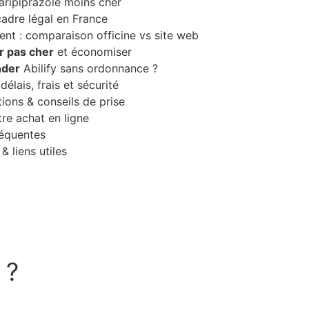
 aripiprazole moins cher
cadre légal en France
ent : comparaison officine vs site web
r pas cher
et économiser
der
Abilify sans ordonnance ?
 délais, frais et sécurité
ions & conseils de prise
tre achat en ligne
réquentes
 & liens utiles
 ?