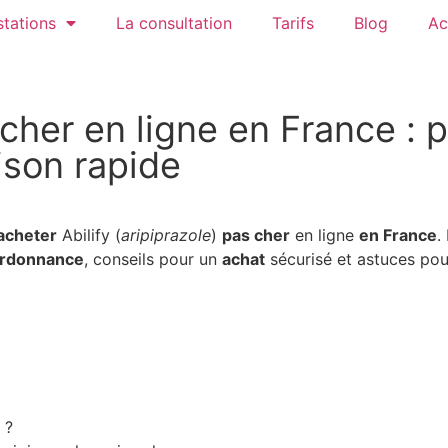
tations
La consultation
Tarifs
Blog
Ac
 cher en ligne en France : p
ison rapide
acheter
Abilify (
aripiprazole
)
pas cher
en ligne
en France
.
ordonnance
, conseils pour un
achat
sécurisé et astuces po
 ?