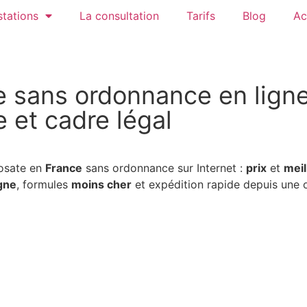
tations
La consultation
Tarifs
Blog
Ac
sans ordonnance en ligne 
e et cadre légal
osate en
France
sans ordonnance sur Internet :
prix
et
meil
igne
, formules
moins cher
et expédition rapide depuis une of