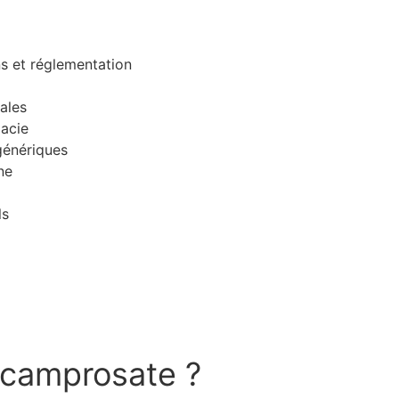
s et réglementation
ales
macie
génériques
ne
ls
’Acamprosate ?