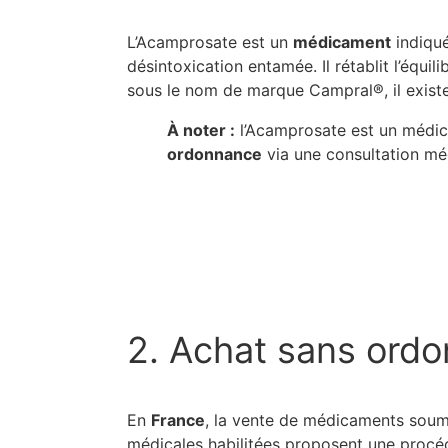
L’Acamprosate est un
médicament
indiqué
désintoxication entamée. Il rétablit l’équ
sous le nom de marque Campral®, il exist
À noter :
l’Acamprosate est un méd
ordonnance
via une consultation méd
2. Achat sans ordo
En
France
, la vente de médicaments soumi
médicales habilitées proposent une procéd