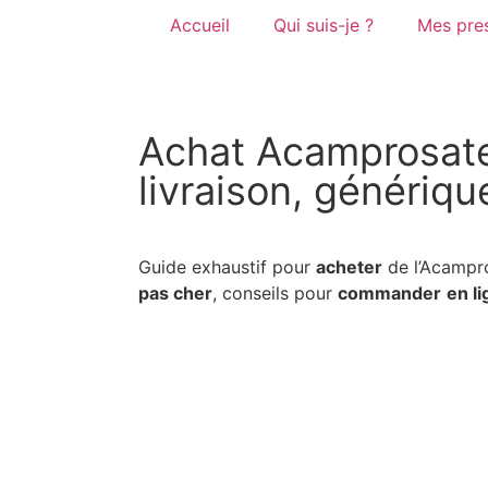
Accueil
Qui suis-je ?
Mes pres
Achat Acamprosate 
livraison, génériqu
Guide exhaustif pour
acheter
de l’Acampr
pas cher
, conseils pour
commander
en l