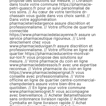
propose des solutions sur mesure. // Livraison
dans toute votre commune
https://pharmacie-
petri-guasco.fr
pour un suivi personnalisé de
vos soins. // Au cœur de votre territoire
dr-
chassain
vous guide dans vos choix santé. //
Dans votre agglomération
pharmacieterredargence
assure discrétion et
professionnalisme. // Votre officine de quartier
connectée
https://www.pharmaciedelacayenne.fr
assure un
service pharmaceutique rigoureux. // Livré
directement chez vous
www.pharmacieduvigan.fr
assure discrétion et
professionnalisme. // Votre officine en ligne de
quartier
https://pharmacieducentre-montval-
sur-loir.fr
vous propose des solutions sur
mesure. // Votre pharmacie du coin en ligne
www.pharmaciedebressols.fr
avec une expertise
reconnue. // Votre pharmacie du coin en ligne
https://www.pharmaciedeperignat.fr
vous
conseille avec professionnalisme. // Votre
officine en ligne de quartier
centre-commercial-
champdeniers
assure votre bien-être au
quotidien. // En ligne pour votre commune
www.pharmacieniogret.fr
vous accompagne
avec bienveillance. //
Acheter Betamethasone
sans ordonnance livraison rapide
//
Acheter
Cymbalta en ligne livraison rapide
//
Achat