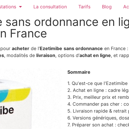
tations
La consultation
Tarifs
Blog
Ac
 sans ordonnance en lig
n France
s pour
acheter
de l’
Ezetimibe
sans ordonnance
en France 
es
, modalités de
livraison
, options d’
achat en ligne
, et rap
Sommaire
1. Qu'est-ce que l'Ezetimibe
2. Achat en ligne : cadre lé
3. Prix, meilleur prix et re
4. Commander pas cher : con
5. Livraison rapide & retrait
6. Versions génériques, dos
7. Préparer son achat : check