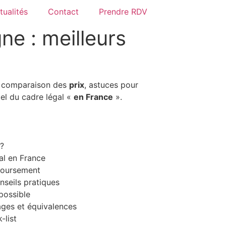
tualités
Contact
Prendre RDV
ne : meilleurs
: comparaison des
prix
, astuces pour
pel du cadre légal «
en France
».
 ?
gal en France
mboursement
seils pratiques
 possible
ages et équivalences
-list