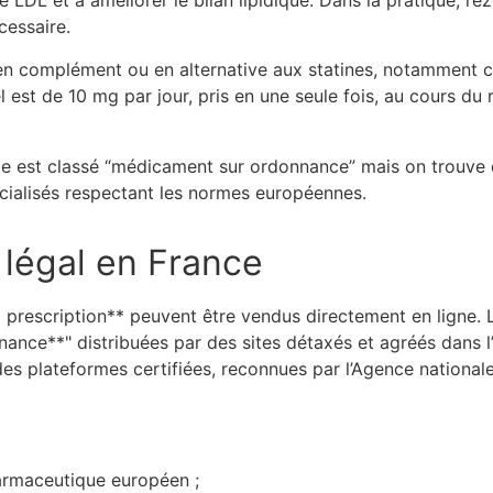
le LDL et à améliorer le bilan lipidique. Dans la pratique, l’
cessaire.
é en complément ou en alternative aux statines, notamment c
l est de 10 mg par jour, pris en une seule fois, au cours d
be est classé “médicament sur ordonnance” mais on trouve 
écialisés respectant les normes européennes.
 légal en France
à prescription** peuvent être vendus directement en ligne. 
ance**" distribuées par des sites détaxés et agréés dans 
r des plateformes certifiées, reconnues par l’Agence natio
harmaceutique européen ;