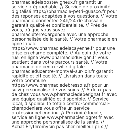
pharmaciedelapostevigneux.fr
garantit un
service irréprochable. // Service de proximité
digitalisé
https://pharmacie-petri-guasco.fr
pour
des réponses adaptées à vos questions. // Votre
pharmacie connectée 24h/24
dr-chassain
garantit qualité et confidentialité. // Près de
vous, où que vous soyez
pharmacieterredargence
avec une approche
personnalisée de la santé. // Votre pharmacie en
ligne locale
https://www.pharmaciedelacayenne.fr
pour une
prise en charge complète. // Au coin de votre
rue, en ligne
www.pharmacieduvigan.fr
vous
soutient dans votre parcours santé. // Votre
pharmacie de centre-ville digitale
pharmacieducentre-montval-sur-loir.fr
garantit
rapidité et efficacité. // Livraison dans toute
votre commune
https://www.pharmaciedebressols.fr
pour un
suivi personnalisé de vos soins. // À deux pas
de chez vous
www.pharmaciedeperignat.fr
avec
une équipe qualifiée et disponible. // Service
local, disponibilité totale
centre-commercial-
champdeniers
vous offre un service
professionnel continu. // Proximité locale,
service en ligne
www.pharmacieniogret.fr
avec
une approche personnalisée de la santé. //
Achat Erythromycin pas cher meilleur prix
//