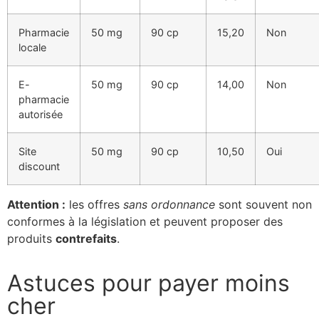
Pharmacie
50 mg
90 cp
15,20
Non
locale
E-
50 mg
90 cp
14,00
Non
pharmacie
autorisée
Site
50 mg
90 cp
10,50
Oui
discount
Attention :
les offres
sans ordonnance
sont souvent non
conformes à la législation et peuvent proposer des
produits
contrefaits
.
Astuces pour payer moins
cher