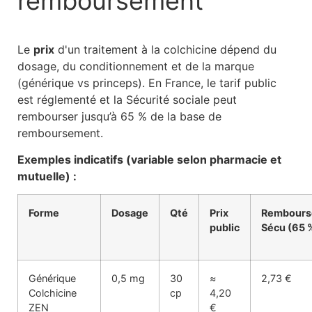
remboursement
Le
prix
d'un traitement à la colchicine dépend du
dosage, du conditionnement et de la marque
(générique vs princeps). En France, le tarif public
est réglementé et la Sécurité sociale peut
rembourser jusqu’à 65 % de la base de
remboursement.
Exemples indicatifs (variable selon pharmacie et
mutuelle) :
Forme
Dosage
Qté
Prix
Rembours
public
Sécu (65 
Générique
0,5 mg
30
≈
2,73 €
Colchicine
cp
4,20
ZEN
€