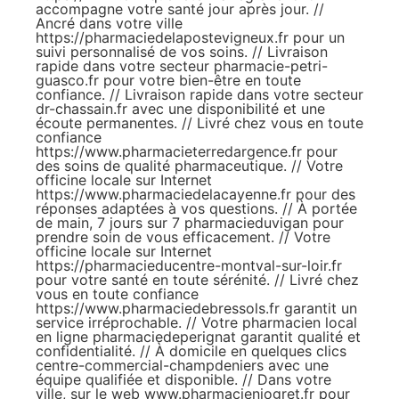
accompagne votre santé jour après jour. //
Ancré dans votre ville
https://pharmaciedelapostevigneux.fr
pour un
suivi personnalisé de vos soins. // Livraison
rapide dans votre secteur
pharmacie-petri-
guasco.fr
pour votre bien-être en toute
confiance. // Livraison rapide dans votre secteur
dr-chassain.fr
avec une disponibilité et une
écoute permanentes. // Livré chez vous en toute
confiance
https://www.pharmacieterredargence.fr
pour
des soins de qualité pharmaceutique. // Votre
officine locale sur Internet
https://www.pharmaciedelacayenne.fr
pour des
réponses adaptées à vos questions. // À portée
de main, 7 jours sur 7
pharmacieduvigan
pour
prendre soin de vous efficacement. // Votre
officine locale sur Internet
https://pharmacieducentre-montval-sur-loir.fr
pour votre santé en toute sérénité. // Livré chez
vous en toute confiance
https://www.pharmaciedebressols.fr
garantit un
service irréprochable. // Votre pharmacien local
en ligne
pharmaciedeperignat
garantit qualité et
confidentialité. // À domicile en quelques clics
centre-commercial-champdeniers
avec une
équipe qualifiée et disponible. // Dans votre
ville, sur le web
www.pharmacieniogret.fr
pour