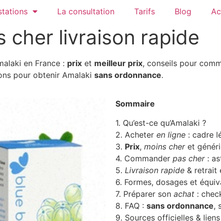
tations
La consultation
Tarifs
Blog
Ac
 cher livraison rapide
alaki en France :
prix
et
meilleur prix
, conseils pour co
ons pour obtenir Amalaki
sans ordonnance
.
Sommaire
1. Qu’est-ce qu’Amalaki ?
2. Acheter
en ligne
: cadre l
3.
Prix
,
moins cher
et génér
4. Commander
pas cher
: as
5.
Livraison rapide
& retrait
6. Formes, dosages et équiv
7. Préparer son
achat
: check
8. FAQ :
sans ordonnance
, 
9. Sources officielles & liens