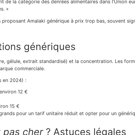
t de la catégorie des denrées alimentaires dans l’Union eur
s. »
es proposant Amalaki générique à prix trop bas, souvent si
tions génériques
e, gélule, extrait standardisé) et la concentration. Les fo
marque commerciale.
 en 2024) :
environ 12 €
iron 15 €
ands pour un tarif unitaire réduit et opter pour un génériqu
r
pas cher
? Astuces légales