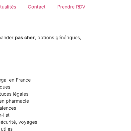
tualités
Contact
Prendre RDV
mmander
pas cher
, options génériques,
égal en France
iques
tuces légales
 en pharmacie
alences
-list
sécurité, voyages
 utiles