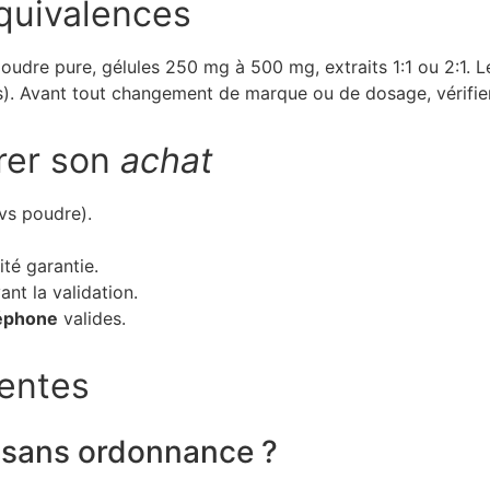
quivalences
oudre pure, gélules 250 mg à 500 mg, extraits 1:1 ou 2:1. L
ns). Avant tout changement de marque ou de dosage, vérifier
rer son
achat
 vs poudre).
té garantie.
ant la validation.
éphone
valides.
uentes
 sans ordonnance ?